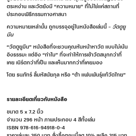
ตระหง่าน และวัดยังมี “ความหมาย”
ที่ไม่ใช่แค่สถานที่
ประกอบพิธีกรรมทางศาสนา
ความหมายเหล่านั้น
ถูกบรรจุอยู่ในหนังสือเล่มนี้ –
วัดดูยู
มีน
“วัดดูยูมีน” หนังสือที่จะชวนคุณหันหน้าหาวัด แบบไม่เน้น
อิงธรรมะ แต่อิง “ทำไม” ที่จะทำให้การเข้าวัดสนุกกว่าที่
เคย เนิร์ดกว่าที่เป็น และเห็นมากกว่าที่เคยมอง
โดย ธนภัทร์ ลิ้มหัสนัยกุล หรือ “ต้า แฟนพันธุ์แท้วัดไทย”
รายละเอียดเกี่ยวกับหนังสือ
ขนาด 5 x 7.2 นิ้ว
จำนวน 296 หน้า ภาพประกอบ 4 สีทั้งเล่ม
ISBN 978-616-94918-0-4
ราคาเล่มละ 350 บาท สั่งซื้อตอนนี้ลด 10% เหลือ 315 บาท