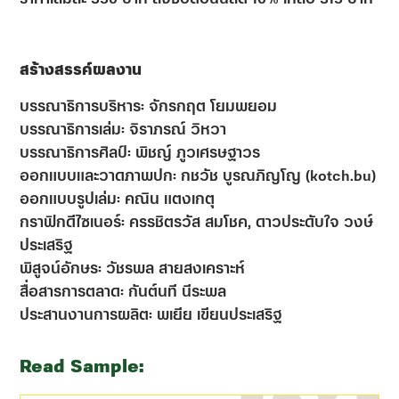
สร้างสรรค์ผลงาน
บรรณาธิการบริหาร: จักรกฤต โยมพยอม
บรรณาธิการเล่ม: จิราภรณ์ วิหวา
บรรณาธิการศิลป์: พิชญ์ ภูวเศรษฐาวร
ออกแบบและวาดภาพปก: กชวัช บูรณภิญโญ (kotch.bu)
ออกแบบรูปเล่ม: คณิน แตงเกตุ
กราฟิกดีไซเนอร์: ครรชิตรวัส สมโชค, ดาวประดับใจ วงษ์
ประเสริฐ
พิสูจน์อักษร: วัชรพล สายสงเคราะห์
สื่อสารการตลาด: กันต์นที นีระพล
ประสานงานการผลิต: พเยีย เขียนประเสริฐ
Read Sample: