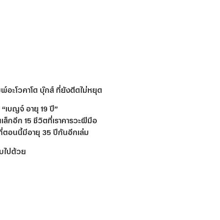
พ์อะโวคาโด บุ๊กส์ ที่ยังดีดไม่หยุด
 “เบญจ์ อายุ 19 ปี”
เล็กอีก 15 ชีวิตที่เราคารวะฝีมือ
ี่ตอนนี้มีอายุ 35 ปีกันอีกเล่ม
กอบไปด้วย