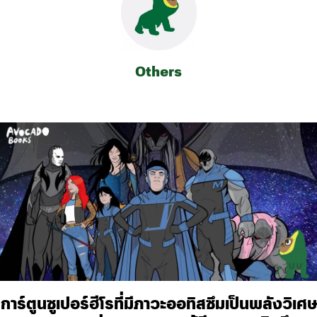
Others
การ์ตูนซูเปอร์ฮีโรที่มีภาวะออทิสซึมเป็นพลังวิเศษ