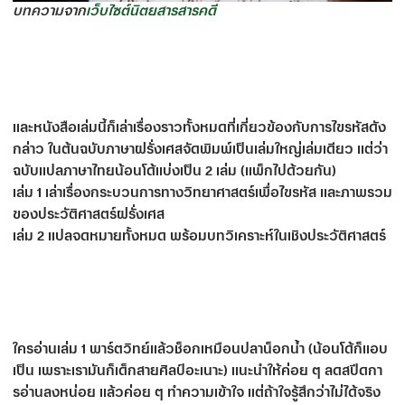
บทความจาก
เว็บไซต์นิตยสารสารคดี
และหนังสือเล่มนี้ก็เล่าเรื่องราวทั้งหมดที่เกี่ยวข้องกับการไขรหัสดัง
กล่าว ในต้นฉบับภาษาฝรั่งเศสจัดพิมพ์เป็นเล่มใหญ่เล่มเดียว แต่ว่า
ฉบับแปลภาษาไทยน้อนโด้แบ่งเป็น 2 เล่ม (แพ็กไปด้วยกัน)
เล่ม 1 เล่าเรื่องกระบวนการทางวิทยาศาสตร์เพื่อไขรหัส และภาพรวม
ของประวัติศาสตร์ฝรั่งเศส
เล่ม 2 แปลจดหมายทั้งหมด พร้อมบทวิเคราะห์ในเชิงประวัติศาสตร์
ใครอ่านเล่ม 1 พาร์ตวิทย์แล้วช็อกเหมือนปลาน็อกน้ำ (น้อนโด้ก็แอบ
เป็น เพราะเรามันก็เด็กสายศิลป์อะเนาะ) แนะนำให้ค่อย ๆ ลดสปีดกา
รอ่านลงหน่อย แล้วค่อย ๆ ทำความเข้าใจ แต่ถ้าใจรู้สึกว่าไม่ได้จริง