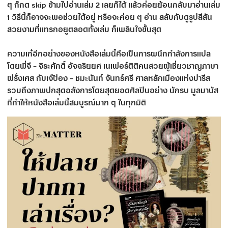
ๆ ก็กด skip ข้ามไปอ่านเล่ม 2 เลยก็ได้ แล้วค่อยย้อนกลับมาอ่านเล่ม
1 วิธีนี้ก็อาจจะพอช่วยได้อยู่ หรือจะค่อย ๆ อ่าน สลับกับดูรูปสีสัน
สวยงามที่แทรกอยูตลอดทั้งเล่ม ก็เพลินใจขั้นสุด
ความเก๋อีกอย่างของหนังสือเล่มนี้คือเป็นการผนึกกำลังการแปล
โดยพี่จี – จิระศักดิ์ อัจฉริยยศ เนเฟอร์ติติคนสวยผู้เชี่ยวชาญภาษา
ฝรั่งเศส กับเจ๊ป้อง – ชมะนันท์ จันทร์ศรี ศาลหลักเมืองแห่งปารีส
รวมถึงภาพปกสุดอลังการโดยสุดยอดศิลปินอย่าง นักรบ มูลมานัส
ที่ทำให้หนังสือเล่มนี้สมบูรณ์มาก ๆ ในทุกมิติ