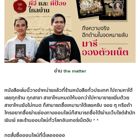
อ่าน
the matter
หนังสือเล่มนี้วางจำหน่ายแล้วที่ร้านหนังสือทั่วประเทศ ไปถามหาได้
เลยทุกร้าน ทุกสาขา สาขาไหนหมดให้บอกว่าไปหามาขายเพิ่มด้วย
สาขาไหนยังไม่หมด ก็สามารถซื้อเหมามาได้เลยครับ จอย ๆ หรือถ้า
ใครอยากซื้อผ่านช่องทางออนไลน์ก็สามารถซื้อได้ผ่านเว็บไซต์สำนัก
พิมพ์ และร้านออนไลน์ทั่วโลกอินเทอร์เน็ตงับ ^ ^
กดสั่งซื้อออนไลน์ที่นี่เลอออออ