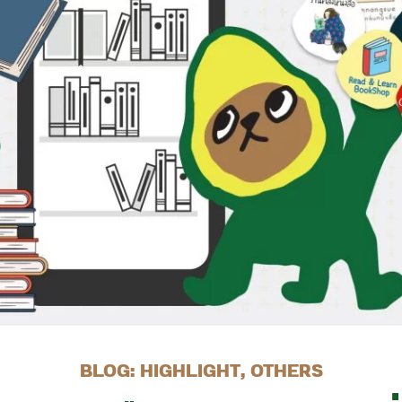
BLOG:
HIGHLIGHT
,
OTHERS​