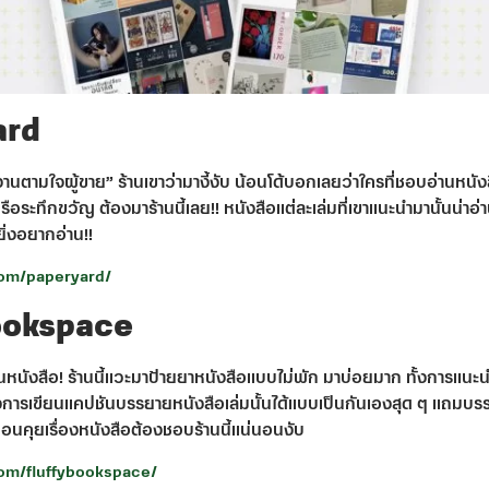
ard
น้นงานตามใจผู้ขาย” ร้านเขาว่ามางี้งับ น้อนโด้บอกเลยว่าใครที่ชอบอ่า
ระทึกขวัญ ต้องมาร้านนี้เลย!! หนังสือแต่ละเล่มที่เขาแนะนำมานั้นน่าอ่า
ยิ่งอยากอ่าน!!
com/paperyard/
bookspace
ร้านหนังสือ! ร้านนี้แวะมาป้ายยาหนังสือแบบไม่พัก มาบ่อยมาก ทั้งการแ
ารเขียนแคปชันบรรยายหนังสือเล่มนั้นได้แบบเป็นกันเองสุด ๆ แถมบรรจ
ื่อนคุยเรื่องหนังสือต้องชอบร้านนี้แน่นอนงับ
om/fluffybookspace/