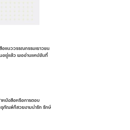
นหนังสือแนววรรณกรรมเยาวชน
นอยู่แล้ว พออ่านแคปชันที่
นะนำหนังสือหรือการตอบ
ุภัณฑ์ก็สวยงามน่ารัก รักษ์