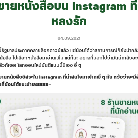
ขายหนังสือบน Instagram ที่
หลงรัก
04.09.2021
นี้รัฐบาลประกาศคลายล็อกดาวน์แล้ว แต่น้อนโด้ว่าสถานการณ์ก็ยังน่ากลัว
สือ ไปเลือกหนังสือมาอ่านเพิ่ม แต่ก็นะ อย่างที่บอกไปว่ามันน่ากลัวอะ
้วก็เจอ! โลกออนไลน์มันดีแบบนี้นี่เอง ฮี่ ๆ
นขายหนังสืออิสระใน Instagram ที่น่าสนใจมาฝากพี่ ๆ กัน หวังว่าจะมี
านที่น้อนโด้แนะนำเลยยยย~