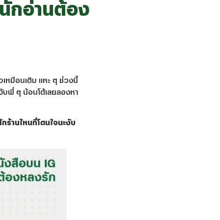
นักอ่านต้อง
เหมือนเดิม แหะ ๆ ช่วงนี้
งับพี่ ๆ น้อนโด้เลยลองหา
สักร้านไหนที่โดนใจนะงับ