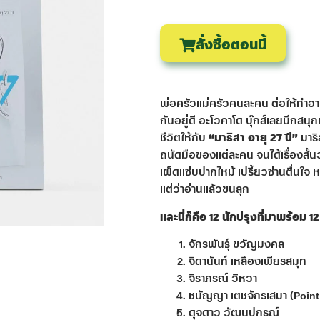
สั่งซื้อตอนนี้
พ่อครัวแม่ครัวคนละคน ต่อให้ทำอา
กันอยู่ดี อะโวคาโด บุ๊กส์เลยนึกสน
ชีวิตให้กับ
“มาริสา อายุ 27 ปี”
มาริ
ถนัดมือของแต่ละคน จนได้เรื่องสั้น
เผ็ดแซ่บปากไหม้ เปรี้ยวซ่านตื่นใจ ห
แต่ว่าอ่านแล้วขนลุก
และนี่ก็คือ 12 นักปรุงที่มาพร้อม 
จักรพันธุ์ ขวัญมงคล
จิดานันท์ เหลืองเพียรสมุท
จิราภรณ์ วิหวา
ชนัญญา เตชจักรเสมา (Point
ดุจดาว วัฒนปกรณ์