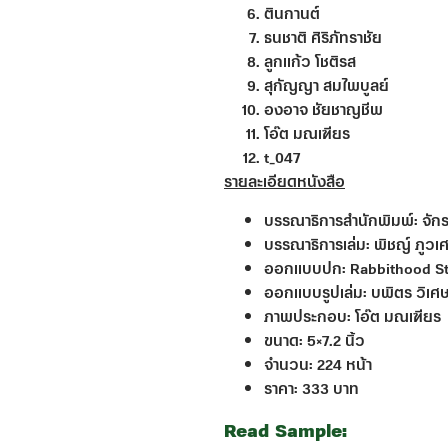
ตินกานต์
ธนชาติ ศิริภัทราชัย
ลูกแก้ว โชติรส
สุกัญญา สมไพบูลย์
องอาจ ชัยชาญชีพ
โอ๊ต มณเฑียร
t_047
รายละเอียดหนังสือ
บรรณาธิการสำนักพิมพ์: จ
บรรณาธิการเล่ม: พิชญ์ ภูว
ออกแบบปก: Rabbithood St
ออกแบบรูปเล่ม: บพิตร วิเศ
ภาพประกอบ: โอ๊ต มณเฑียร
ขนาด: 5×7.2 นิ้ว
จำนวน: 224 หน้า
ราคา: 333 บาท
Read Sample: