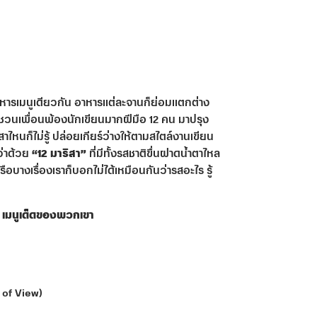
หารเมนูเดียวกัน อาหารแต่ละจานก็ย่อมแตกต่าง
ุกชวนเพื่อนพ้องนักเขียนมากฝีมือ 12 คน มาปรุง
สาไหนก็ไม่รู้ ปล่อยเกียร์ว่างให้ตามสไตล์งานเขียน
ว่าด้วย
“12 มาริสา”
ที่มีทั้งรสชาติขื่นฝาดน้ำตาไหล
รือบางเรื่องเราก็บอกไม่ได้เหมือนกันว่ารสอะไร รู้
12 เมนูเด็ดของพวกเขา
 of View)