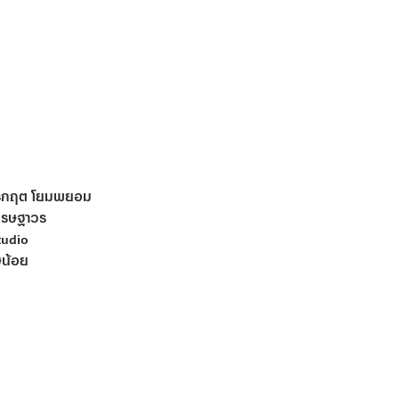
ักรกฤต โยมพยอม
เศรษฐาวร
udio
ษน้อย