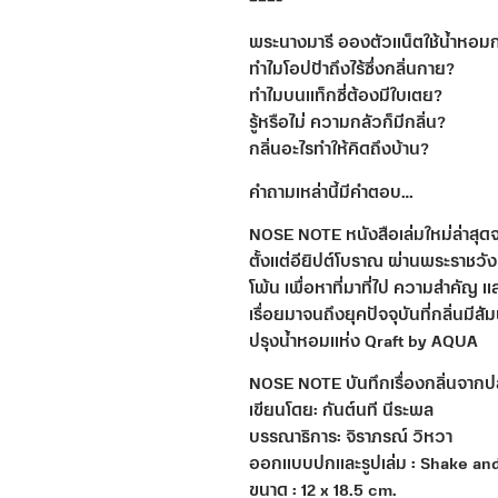
———-
พระนางมารี อองตัวแน็ตใช้น้ำหอมก
ทำไมโอปป้าถึงไร้ซึ่งกลิ่นกาย?
ทำไมบนแท็กซี่ต้องมีใบเตย?
รู้หรือไม่ ความกลัวก็มีกลิ่น?
กลิ่นอะไรทำให้คิดถึงบ้าน?
คำถามเหล่านี้มีคำตอบ…
NOSE NOTE หนังสือเล่มใหม่ล่าสุดจ
ตั้งแต่อียิปต์โบราณ ผ่านพระราชว
โพ้น เพื่อหาที่มาที่ไป ความสำคัญ
เรื่อยมาจนถึงยุคปัจจุบันที่กลิ่นมีส
ปรุงน้ำหอมแห่ง Qraft by AQUA
NOSE NOTE บันทึกเรื่องกลิ่นจาก
เขียนโดย: กันต์นที นีระพล
บรรณาธิการ: จิราภรณ์ วิหวา
ออกแบบปกและรูปเล่ม : Shake an
ขนาด : 12 x 18.5 cm.