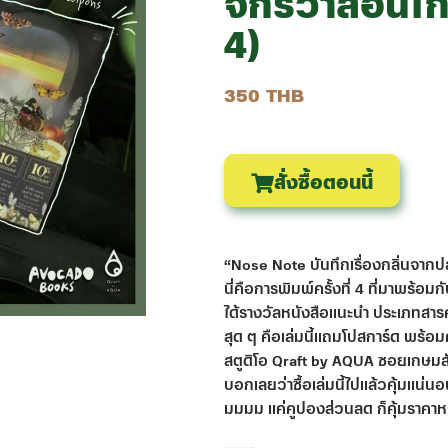
จักรวาลอันไกล
4)
350 THB
สั่งซื้อตอนนี้
“Nose Note บันทึกเรื่องกลิ่นจาก
นี่คือการพิมพ์ครั้งที่ 4 ที่มาพร้อ
ได้รางวัลหนังสือแนะนำ ประเภทสารค
สุด ๆ คือเล่มนี้แถมโปสการ์ด พร้อม
สตูดิโอ Qraft by AQUA ซอยเกษมสัน
บอกเลยว่าซื้อเล่มนี้ไปแล้วคุ้มแน่นอน 
มมมม แค่คูปองส่วนลด ก็คุ้มราคาหน