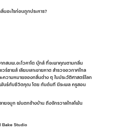
ลิ่นอะไรก่อนถูกประหาร?
ากสนพ.อะโวคาโด บุ๊กส์ ที่จะพาคุณตามกลิ่น
ังแวร์ซายส์ เลียบเลาะชายหาด สำรวจอวกาศไกล
 และความหมายของกลิ่นต่าง ๆ ในประวัติศาสตร์โลก
ัมพันธ์กับชีวิตคุณ โดย กันต์นที นีระพล ครูสอน
ปลายจมูก ฝนตกข้างบ้าน ถึงจักรวาลไกลโพ้น
d Bake Studio