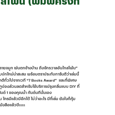
โพ้น (พิมพ์ครั้งที่
ปลายจมูก ฝนตกข้างบ้าน ถึงจักรวาลอันไกลโพ้น”
มกับปกใหม่น่าสะสม พร้อมตราประทับการันตีว่าเล่มนี้
ดีทั่วไปจากเวที “7 Books Award” และที่พิเศษ
คูปองส่วนลดสำหรับใช้บริการปรุงกลิ่นแบบ DIY ที่
ต์ 1 ของคุณน้ำ กันต์นทีนั่นเอง
ใครมีแล้วมีอีกได้ ไม่ว่าอะไร มีกี่เล่ม ยังไงก็คุ้ม
ังสือแล้วป้ะะะะ