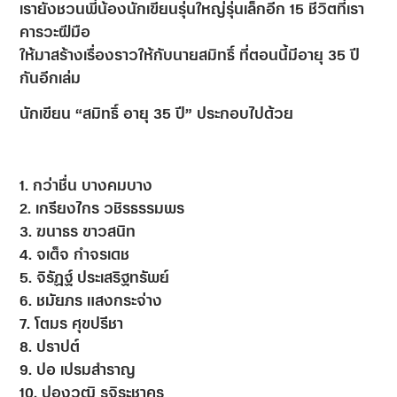
เรายังชวนพี่น้องนักเขียนรุ่นใหญ่รุ่นเล็กอีก 15 ชีวิตที่เรา
คารวะฝีมือ
ให้มาสร้างเรื่องราวให้กับนายสมิทธิ์ ที่ตอนนี้มีอายุ 35 ปี
กันอีกเล่ม
นักเขียน “สมิทธิ์ อายุ 35 ปี” ประกอบไปด้วย
1. กว่าชื่น บางคมบาง
2. เกรียงไกร วชิรธรรมพร
3. ฆนาธร ขาวสนิท
4. จเด็จ กำจรเดช
5. จิรัฏฐ์ ประเสริฐทรัพย์
6. ชมัยภร แสงกระจ่าง
7. โตมร ศุขปรีชา
8. ปราปต์
9. ปอ เปรมสำราญ
10. ปองวุฒิ รุจิระชาคร